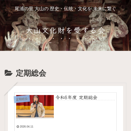
尾浦の里 大山の 歴史・伝統・文化を 未来に繋ぐ
大山文化財を愛する会
定期総会
令和8年度 定期総会
定期総会
2026.04.11