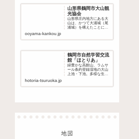
山形県鶴岡市大山観
光協会
山形県庄内地方にある大
山は、かつて大浦城（尾
浦城）を構えたことによ
り城下町の名残りや神社
ooyama-kankou.jp
仏閣も多く残っていま
す。職人の町・酒造りの
町として発展してきた歴
史ある大山「大山新酒・
酒蔵まつり」、桜の名所
鶴岡市自然学習交流
「大山公園」地域活動に
館「ほとりあ」
よる環境整備やイベン
緑豊かな高館山、ラムサ
ト...
ール条約登録湿地の大山
上池・下池。多様な生物
が生息する都沢湿地とそ
hotoria-tsuruoka.jp
の周辺の豊かな自然を学
び・交流する場
地図