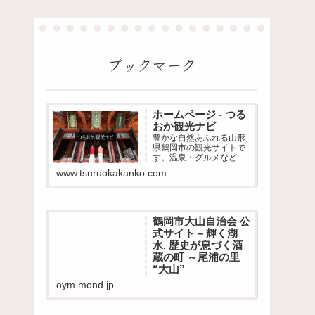
ブックマーク
ホームページ - つる
おか観光ナビ
豊かな自然あふれる山形
県鶴岡市の観光サイトで
す。温泉・グルメなど、
目的に合わせた観光スポ
www.tsuruokakanko.com
ットや、季節ごとのイベ
ントなど、極上の旅には
かかせない役立つ情報が
満載です。
鶴岡市大山自治会 公
式サイト – 輝く湖
水, 歴史が息づく酒
蔵の町 ～尾浦の里
“大山”
oym.mond.jp