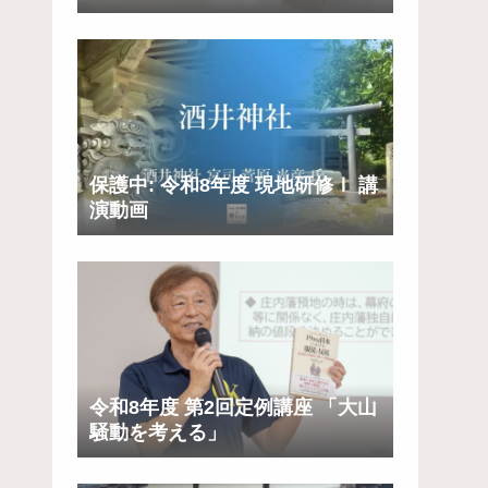
づくり」
保護中: 令和8年度 現地研修Ⅰ 講
演動画
令和8年度 第2回定例講座 「大山
騒動を考える」