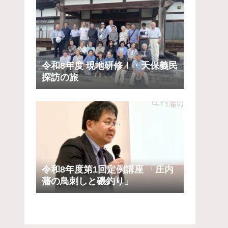
令和8年度 現地研修Ⅰ・天保義民
探訪の旅
令和8年度第1回定例講座 「庄内
藩の鳥刺しと磯釣り」